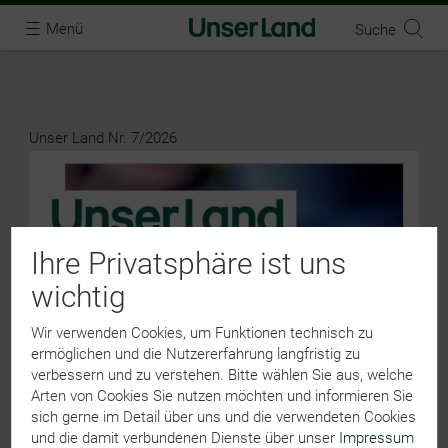
Menü
Suche
Toggle
navigation
Menü
Einstellungen
Unser Land Nr. 7/2026
Ansicht
Home
Ihre Privatsphäre ist uns
Öffentliche Ausgaben
wichtig
Impressum
Wir verwenden Cookies, um Funktionen technisch zu
ermöglichen und die Nutzererfahrung langfristig zu
Datenschutz
verbessern und zu verstehen. Bitte wählen Sie aus, welche
Arten von Cookies Sie nutzen möchten und informieren Sie
sich gerne im Detail über uns und die verwendeten Cookies
und die damit verbundenen Dienste über unser
Impressum